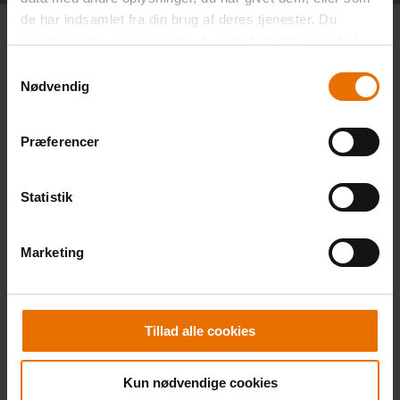
de har indsamlet fra din brug af deres tjenester. Du
samtykker til vores cookies, hvis du fortsætter med at
anvende vores hjemmeside.
Samtykkevalg
Nødvendig
Præferencer
Statistik
B2B klubben ApS
Marketing
CVR: 41996072
Jægersborg Alle 166,
2820 Gentofte
Tillad alle cookies
Kun nødvendige cookies
Hans Løjborg