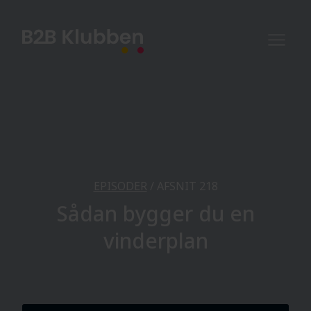
EPISODER
/ AFSNIT 218
Sådan bygger du en
vinderplan