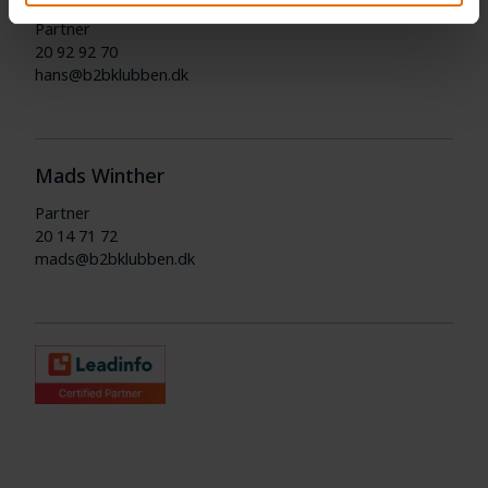
Partner
20 92 92 70
hans@b2bklubben.dk
Mads Winther
Partner
20 14 71 72
mads@b2bklubben.dk