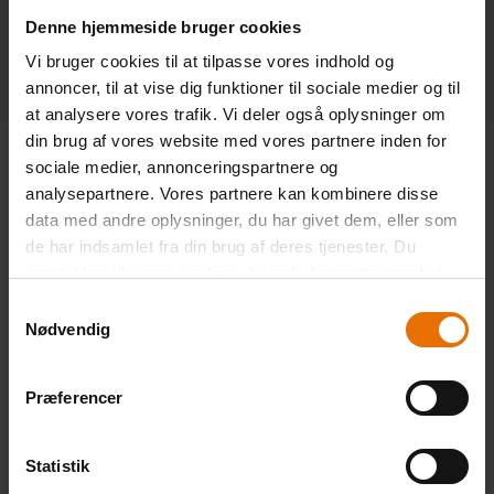
Denne hjemmeside bruger cookies
Vi bruger cookies til at tilpasse vores indhold og
annoncer, til at vise dig funktioner til sociale medier og til
at analysere vores trafik. Vi deler også oplysninger om
din brug af vores website med vores partnere inden for
sociale medier, annonceringspartnere og
analysepartnere. Vores partnere kan kombinere disse
data med andre oplysninger, du har givet dem, eller som
BYG DEN SUNDE PIPELINE
de har indsamlet fra din brug af deres tjenester. Du
Så kan du
forecaste
din
samtykker til vores cookies, hvis du fortsætter med at
omsætning
anvende vores hjemmeside.
Samtykkevalg
Nødvendig
Pipelinen er ofte uklar, fordi deals oprettes
forskelligt.
Præferencer
Vi hjælper med at strømline processen, så
du får en sund og gennemsigtig pipeline,
Statistik
der kan bruges til at tilpasse