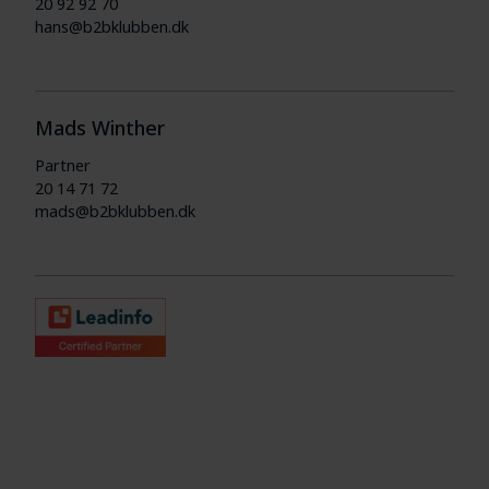
20 92 92 70
hans@b2bklubben.dk
Mads Winther
Partner
20 14 71 72
mads@b2bklubben.dk