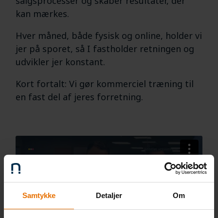
salgsprocesser og skaber resultater, der
kan mærkes.
Hver måned, både fysisk og online, holder vi
jer på sporet, så I fastholder retningen og
udvikler jer konstant.
Kort fortalt: Vi gør kommerciel træning til
en fast del af jeres forretning.
Samtykke
Detaljer
Om