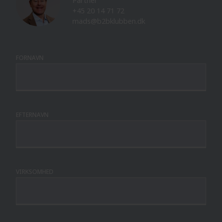
Partner
+45 20 14 71 72
mads@b2bklubben.dk
FORNAVN
EFTERNAVN
VIRKSOMHED