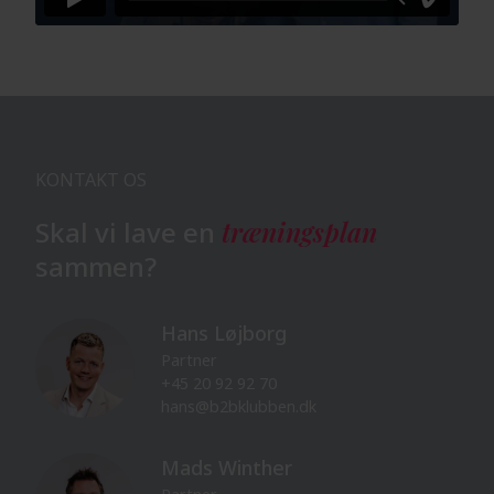
KONTAKT OS
Skal vi lave en
træningsplan
sammen?
Hans Løjborg
Partner
+45 20 92 92 70
hans@b2bklubben.dk
Mads Winther