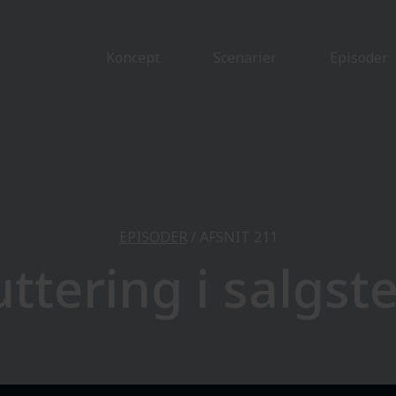
Koncept
Scenarier
Episoder
EPISODER
/ AFSNIT 211
ttering i salgs