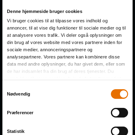
Denne hjemmeside bruger cookies
Få de nye afsnit direkte i din
Vi bruger cookies til at tilpasse vores indhold og
indbakke
annoncer, til at vise dig funktioner til sociale medier og til
at analysere vores trafik. Vi deler også oplysninger om
din brug af vores website med vores partnere inden for
FORNAVN
sociale medier, annonceringspartnere og
analysepartnere. Vores partnere kan kombinere disse
data med andre oplysninger, du har givet dem, eller som
de har indsamlet fra din brug af deres tjenester. Du
EFTERNAVN
samtykker til vores cookies, hvis du fortsætter med at
anvende vores hjemmeside.
Samtykkevalg
Nødvendig
VIRKSOMHED
Præferencer
Statistik