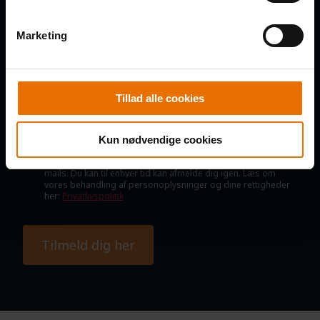
E-MAIL
Marketing
Tillad alle cookies
SAMTYKKE
Jeg samtykker til, at B2B Klubben må kontakte mig via e-mail,
SMS og telefoniske opkald med nyheder, tilbud, information
Kun nødvendige cookies
om nye produkter og services, invitationer til arrangementer
mv., samt indsamling af oplysninger om interaktion med e-
mails. Du kan til enhver tid kan afmelde dig igen. Læs om
vores behandling af personoplysninger og dine rettigheder
her:
Privatlivspolitik
Tilmeld dig her