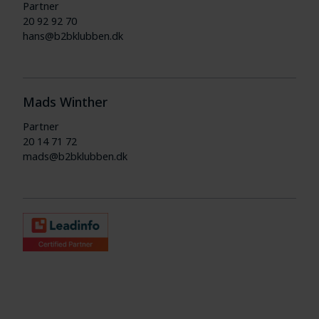
Partner
20 92 92 70
hans@b2bklubben.dk
Mads Winther
Partner
20 14 71 72
mads@b2bklubben.dk