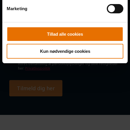
E-MAIL
Marketing
SAMTYKKE
Tillad alle cookies
Jeg samtykker til, at B2B Klubben må kontakte mig via e-mail,
SMS og telefoniske opkald med nyheder, tilbud, information
om nye produkter og services, invitationer til arrangementer
Kun nødvendige cookies
mv., samt indsamling af oplysninger om interaktion med e-
mails. Du kan til enhver tid kan afmelde dig igen. Læs om
vores behandling af personoplysninger og dine rettigheder
her:
Privatlivspolitik
Tilmeld dig her