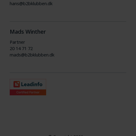
hans@b2bklubben.dk
Mads Winther
Partner
20 14 71 72
mads@b2bklubben.dk