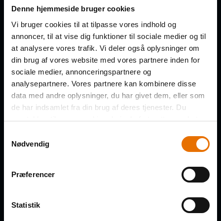
Få de nye afsnit direkte i din
Denne hjemmeside bruger cookies
indbakke
Vi bruger cookies til at tilpasse vores indhold og
annoncer, til at vise dig funktioner til sociale medier og til
at analysere vores trafik. Vi deler også oplysninger om
FORNAVN
din brug af vores website med vores partnere inden for
sociale medier, annonceringspartnere og
analysepartnere. Vores partnere kan kombinere disse
data med andre oplysninger, du har givet dem, eller som
de har indsamlet fra din brug af deres tjenester. Du
EFTERNAVN
samtykker til vores cookies, hvis du fortsætter med at
anvende vores hjemmeside.
Samtykkevalg
Nødvendig
VIRKSOMHED
Præferencer
Statistik