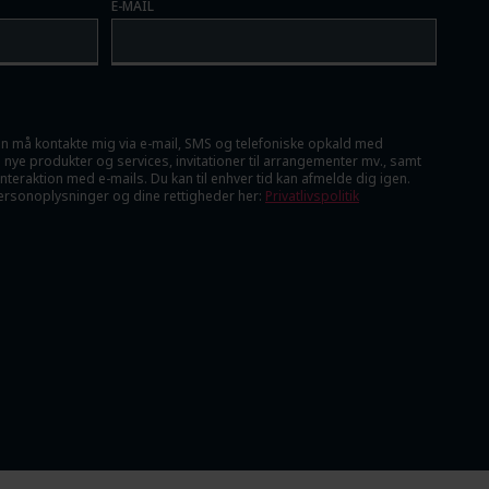
E-MAIL
ben må kontakte mig via e-mail, SMS og telefoniske opkald med
 nye produkter og services, invitationer til arrangementer mv., samt
teraktion med e-mails. Du kan til enhver tid kan afmelde dig igen.
rsonoplysninger og dine rettigheder her:
Privatlivspolitik