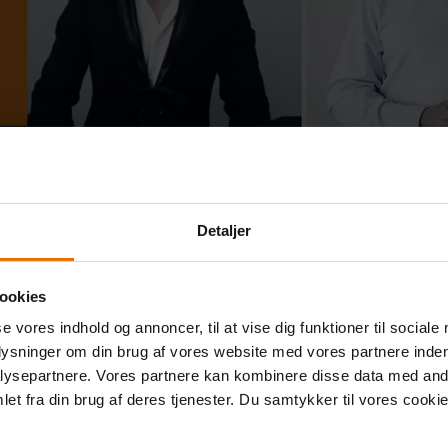
Detaljer
ookies
se vores indhold og annoncer, til at vise dig funktioner til sociale
plysninger om din brug af vores website med vores partnere inden
ysepartnere. Vores partnere kan kombinere disse data med andr
Tilbage til oversigten
et fra din brug af deres tjenester. Du samtykker til vores cookie