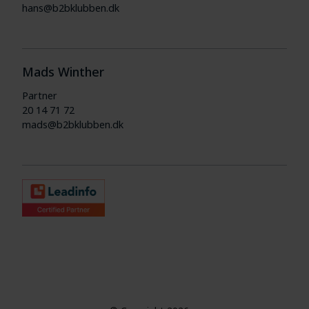
hans@b2bklubben.dk
Mads Winther
Partner
20 14 71 72
mads@b2bklubben.dk