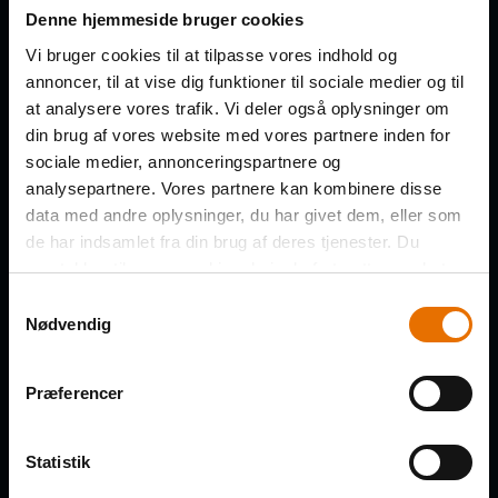
Få de nye afsnit direkte i din
Denne hjemmeside bruger cookies
indbakke
Vi bruger cookies til at tilpasse vores indhold og
annoncer, til at vise dig funktioner til sociale medier og til
at analysere vores trafik. Vi deler også oplysninger om
FORNAVN
din brug af vores website med vores partnere inden for
sociale medier, annonceringspartnere og
analysepartnere. Vores partnere kan kombinere disse
data med andre oplysninger, du har givet dem, eller som
de har indsamlet fra din brug af deres tjenester. Du
EFTERNAVN
samtykker til vores cookies, hvis du fortsætter med at
anvende vores hjemmeside.
Samtykkevalg
Nødvendig
VIRKSOMHED
Præferencer
Statistik