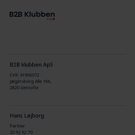
B2B klubben ApS
CVR: 41996072
Jægersborg Alle 166,
2820 Gentofte
Hans Løjborg
Partner
20 92 92 70