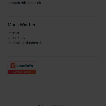
hans@b2bklubben.dk
Mads Winther
Partner
20 14 71 72
mads@b2bklubben.dk