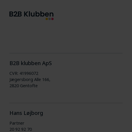
B2B klubben ApS
CVR: 41996072
Jægersborg Alle 166,
2820 Gentofte
Hans Løjborg
Partner
20 92 92 70