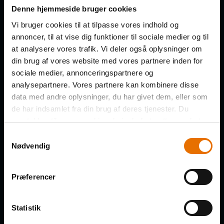
Få de nye afsnit direkte i din
Denne hjemmeside bruger cookies
indbakke
Vi bruger cookies til at tilpasse vores indhold og
annoncer, til at vise dig funktioner til sociale medier og til
at analysere vores trafik. Vi deler også oplysninger om
FORNAVN
din brug af vores website med vores partnere inden for
sociale medier, annonceringspartnere og
analysepartnere. Vores partnere kan kombinere disse
data med andre oplysninger, du har givet dem, eller som
de har indsamlet fra din brug af deres tjenester. Du
EFTERNAVN
samtykker til vores cookies, hvis du fortsætter med at
anvende vores hjemmeside.
Samtykkevalg
Nødvendig
VIRKSOMHED
Præferencer
Statistik