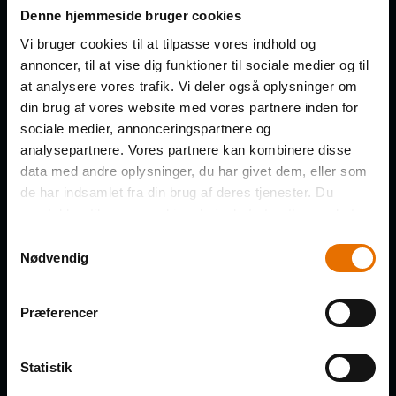
Få de nye afsnit direkte i din
Denne hjemmeside bruger cookies
indbakke
Vi bruger cookies til at tilpasse vores indhold og
annoncer, til at vise dig funktioner til sociale medier og til
at analysere vores trafik. Vi deler også oplysninger om
FORNAVN
din brug af vores website med vores partnere inden for
sociale medier, annonceringspartnere og
analysepartnere. Vores partnere kan kombinere disse
data med andre oplysninger, du har givet dem, eller som
de har indsamlet fra din brug af deres tjenester. Du
EFTERNAVN
samtykker til vores cookies, hvis du fortsætter med at
anvende vores hjemmeside.
Samtykkevalg
Nødvendig
VIRKSOMHED
Præferencer
Statistik