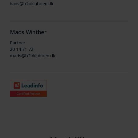
hans@b2bklubben.dk
Mads Winther
Partner
20 14 71 72
mads@b2bklubben.dk