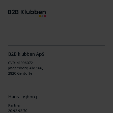
B2B klubben ApS
CVR: 41996072
Jægersborg Alle 166,
2820 Gentofte
Hans Løjborg
Partner
20 92 92 70