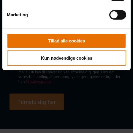
E-MAIL
Marketing
Tillad alle cookies
SAMTYKKE
Jeg samtykker til, at B2B Klubben må kontakte mig via e-mail,
SMS og telefoniske opkald med nyheder, tilbud, information
Kun nødvendige cookies
om nye produkter og services, invitationer til arrangementer
mv., samt indsamling af oplysninger om interaktion med e-
mails. Du kan til enhver tid kan afmelde dig igen. Læs om
vores behandling af personoplysninger og dine rettigheder
her:
Privatlivspolitik
Tilmeld dig her