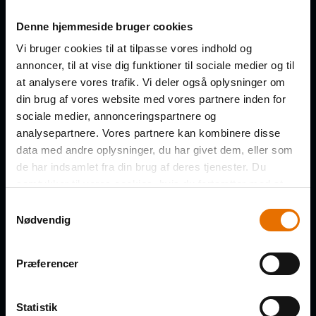
Denne hjemmeside bruger cookies
Få de nye afsnit direkte i din
Vi bruger cookies til at tilpasse vores indhold og
indbakke
annoncer, til at vise dig funktioner til sociale medier og til
at analysere vores trafik. Vi deler også oplysninger om
din brug af vores website med vores partnere inden for
FORNAVN
sociale medier, annonceringspartnere og
analysepartnere. Vores partnere kan kombinere disse
data med andre oplysninger, du har givet dem, eller som
de har indsamlet fra din brug af deres tjenester. Du
EFTERNAVN
samtykker til vores cookies, hvis du fortsætter med at
anvende vores hjemmeside.
Samtykkevalg
Nødvendig
VIRKSOMHED
Præferencer
Statistik