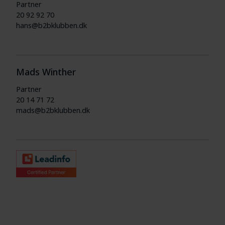
Partner
20 92 92 70
hans@b2bklubben.dk
Mads Winther
Partner
20 14 71 72
mads@b2bklubben.dk