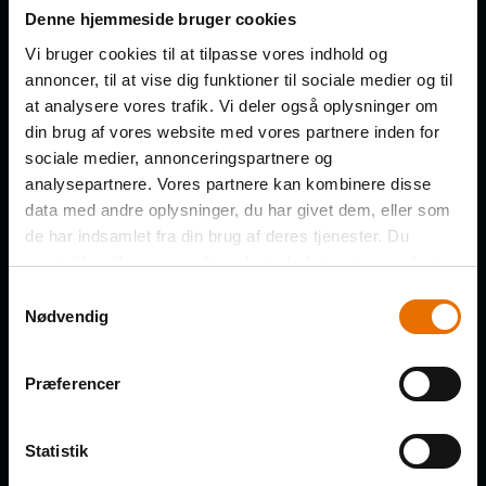
Få de nye afsnit direkte i din
Denne hjemmeside bruger cookies
indbakke
Vi bruger cookies til at tilpasse vores indhold og
annoncer, til at vise dig funktioner til sociale medier og til
at analysere vores trafik. Vi deler også oplysninger om
FORNAVN
din brug af vores website med vores partnere inden for
sociale medier, annonceringspartnere og
analysepartnere. Vores partnere kan kombinere disse
data med andre oplysninger, du har givet dem, eller som
de har indsamlet fra din brug af deres tjenester. Du
EFTERNAVN
samtykker til vores cookies, hvis du fortsætter med at
anvende vores hjemmeside.
Samtykkevalg
Nødvendig
VIRKSOMHED
Præferencer
Statistik