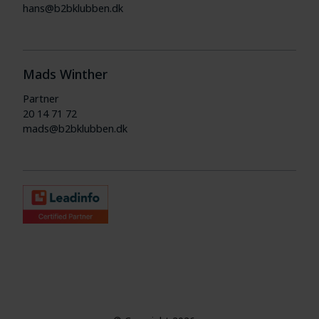
hans@b2bklubben.dk
Mads Winther
Partner
20 14 71 72
mads@b2bklubben.dk