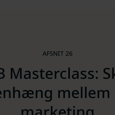
AFSNIT 26
B Masterclass: S
nhæng mellem s
marketing