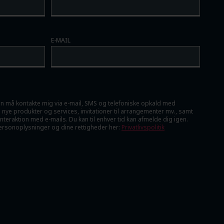
E-MAIL
ben må kontakte mig via e-mail, SMS og telefoniske opkald med
 nye produkter og services, invitationer til arrangementer mv., samt
teraktion med e-mails. Du kan til enhver tid kan afmelde dig igen.
rsonoplysninger og dine rettigheder her:
Privatlivspolitik