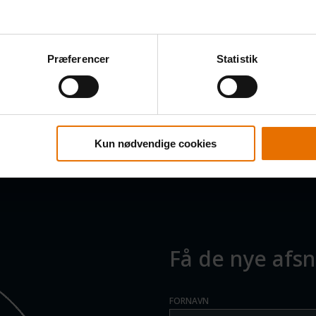
Tilbage til oversigten
Præferencer
Statistik
Kun nødvendige cookies
Få de nye afsni
FORNAVN