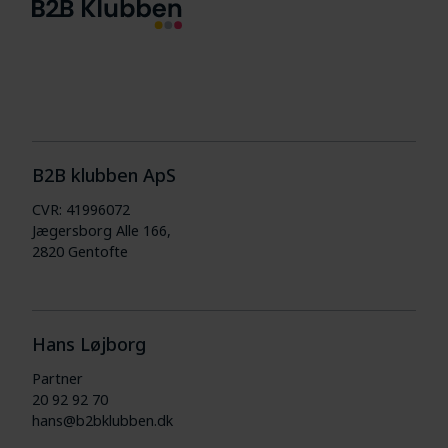
B2B klubben ApS
CVR: 41996072
Jægersborg Alle 166,
2820 Gentofte
Hans Løjborg
Partner
20 92 92 70
hans@b2bklubben.dk