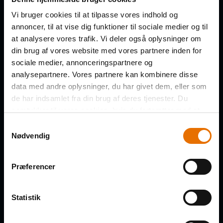
indbakke
Vi bruger cookies til at tilpasse vores indhold og
annoncer, til at vise dig funktioner til sociale medier og til
FORNAVN
at analysere vores trafik. Vi deler også oplysninger om
din brug af vores website med vores partnere inden for
sociale medier, annonceringspartnere og
analysepartnere. Vores partnere kan kombinere disse
data med andre oplysninger, du har givet dem, eller som
EFTERNAVN
de har indsamlet fra din brug af deres tjenester. Du
samtykker til vores cookies, hvis du fortsætter med at
anvende vores hjemmeside.
Samtykkevalg
Nødvendig
VIRKSOMHED
Præferencer
Statistik
E-MAIL