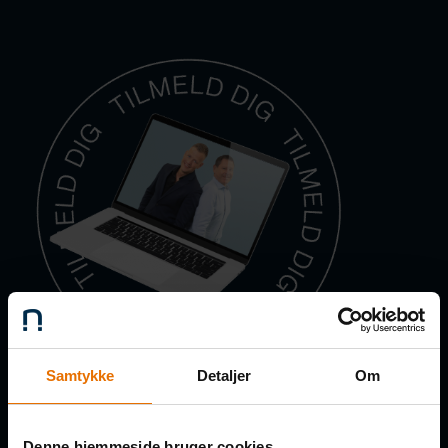
Samtykke
Detaljer
Om
Få de nye afsnit direkte i din
Denne hjemmeside bruger cookies