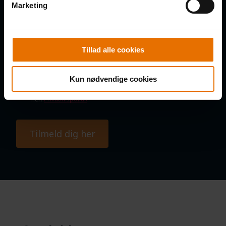
Marketing
SAMTYKKE
Tillad alle cookies
Jeg samtykker til, at B2B Klubben må kontakte mig via e-mail,
SMS og telefoniske opkald med nyheder, tilbud, information
om nye produkter og services, invitationer til arrangementer
mv., samt indsamling af oplysninger om interaktion med e-
Kun nødvendige cookies
mails. Du kan til enhver tid kan afmelde dig igen. Læs om
vores behandling af personoplysninger og dine rettigheder
her:
Privatlivspolitik
Tilmeld dig her