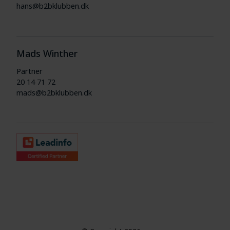
hans@b2bklubben.dk
Mads Winther
Partner
20 14 71 72
mads@b2bklubben.dk