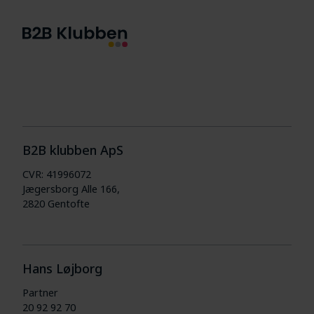
B2B klubben ApS
CVR: 41996072
Jægersborg Alle 166,
2820 Gentofte
Hans Løjborg
Partner
20 92 92 70