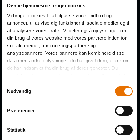
Få de nye afsnit direkte i din
Denne hjemmeside bruger cookies
indbakke
Vi bruger cookies til at tilpasse vores indhold og
annoncer, til at vise dig funktioner til sociale medier og til
at analysere vores trafik. Vi deler også oplysninger om
FORNAVN
din brug af vores website med vores partnere inden for
sociale medier, annonceringspartnere og
analysepartnere. Vores partnere kan kombinere disse
data med andre oplysninger, du har givet dem, eller som
de har indsamlet fra din brug af deres tjenester. Du
EFTERNAVN
samtykker til vores cookies, hvis du fortsætter med at
anvende vores hjemmeside.
Samtykkevalg
Nødvendig
VIRKSOMHED
Præferencer
Statistik