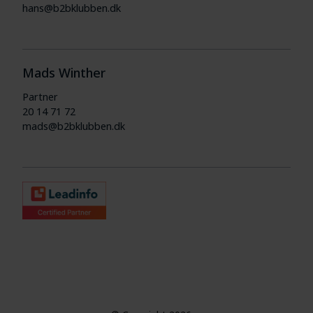
hans@b2bklubben.dk
Mads Winther
Partner
20 14 71 72
mads@b2bklubben.dk