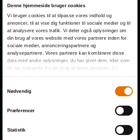
Få de nye afsnit direkte i din
Denne hjemmeside bruger cookies
indbakke
Vi bruger cookies til at tilpasse vores indhold og
annoncer, til at vise dig funktioner til sociale medier og til
at analysere vores trafik. Vi deler også oplysninger om
FORNAVN
din brug af vores website med vores partnere inden for
sociale medier, annonceringspartnere og
analysepartnere. Vores partnere kan kombinere disse
data med andre oplysninger, du har givet dem, eller som
de har indsamlet fra din brug af deres tjenester. Du
EFTERNAVN
samtykker til vores cookies, hvis du fortsætter med at
anvende vores hjemmeside.
Samtykkevalg
Nødvendig
VIRKSOMHED
Præferencer
Statistik