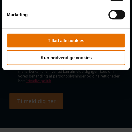
E-MAIL
Marketing
Tillad alle cookies
SAMTYKKE
Jeg samtykker til, at B2B Klubben må kontakte mig via e-mail,
SMS og telefoniske opkald med nyheder, tilbud, information
Kun nødvendige cookies
om nye produkter og services, invitationer til arrangementer
mv., samt indsamling af oplysninger om interaktion med e-
mails. Du kan til enhver tid kan afmelde dig igen. Læs om
vores behandling af personoplysninger og dine rettigheder
her:
Privatlivspolitik
Tilmeld dig her