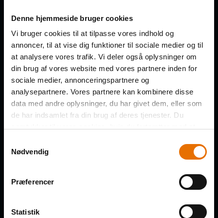
Denne hjemmeside bruger cookies
Få de nye afsnit direkte i din
Vi bruger cookies til at tilpasse vores indhold og
indbakke
annoncer, til at vise dig funktioner til sociale medier og til
at analysere vores trafik. Vi deler også oplysninger om
din brug af vores website med vores partnere inden for
FORNAVN
sociale medier, annonceringspartnere og
analysepartnere. Vores partnere kan kombinere disse
data med andre oplysninger, du har givet dem, eller som
de har indsamlet fra din brug af deres tjenester. Du
EFTERNAVN
samtykker til vores cookies, hvis du fortsætter med at
anvende vores hjemmeside.
Samtykkevalg
Nødvendig
VIRKSOMHED
Præferencer
Statistik