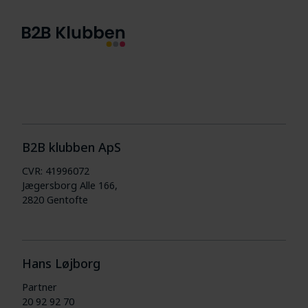
B2B klubben ApS
CVR: 41996072
Jægersborg Alle 166,
2820 Gentofte
Hans Løjborg
Partner
20 92 92 70