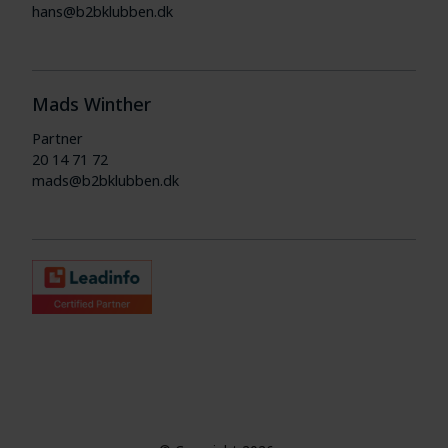
hans@b2bklubben.dk
Mads Winther
Partner
20 14 71 72
mads@b2bklubben.dk