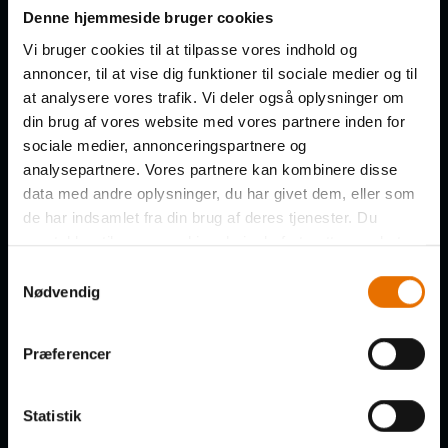
Få de nye afsnit direkte i din
Denne hjemmeside bruger cookies
indbakke
Vi bruger cookies til at tilpasse vores indhold og
annoncer, til at vise dig funktioner til sociale medier og til
at analysere vores trafik. Vi deler også oplysninger om
FORNAVN
din brug af vores website med vores partnere inden for
sociale medier, annonceringspartnere og
analysepartnere. Vores partnere kan kombinere disse
data med andre oplysninger, du har givet dem, eller som
de har indsamlet fra din brug af deres tjenester. Du
EFTERNAVN
samtykker til vores cookies, hvis du fortsætter med at
anvende vores hjemmeside.
Samtykkevalg
Nødvendig
VIRKSOMHED
Præferencer
Statistik