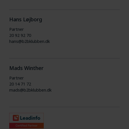
Hans Løjborg
Partner
20 92 92 70
hans@b2bklubben.dk
Mads Winther
Partner
20 14 71 72
mads@b2bklubben.dk