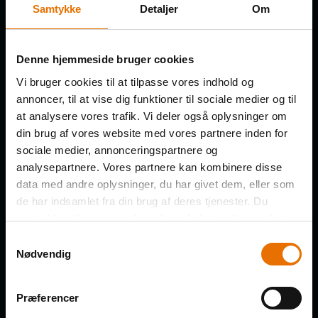
Samtykke
Detaljer
Om
Husk, vi holder nytårsspecial i
næste uge!
Denne hjemmeside bruger cookies
Deltag i årets sidste webinar den 13.
Vi bruger cookies til at tilpasse vores indhold og
december, hvor B2B klubben reflekterer
annoncer, til at vise dig funktioner til sociale medier og til
over de vigtigste læringer fra næsten 50
at analysere vores trafik. Vi deler også oplysninger om
afsnit i 2024.
din brug af vores website med vores partnere inden for
sociale medier, annonceringspartnere og
analysepartnere. Vores partnere kan kombinere disse
FORNAVN
*
data med andre oplysninger, du har givet dem, eller som
de har indsamlet fra din brug af deres tjenester. Du
samtykker til vores cookies, hvis du fortsætter med at
anvende vores hjemmeside.
Samtykkevalg
EFTERNAVN
*
Nødvendig
Præferencer