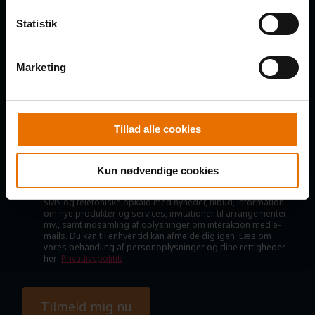
VIRKSOMHED
*
Statistik
Marketing
E-MAIL
*
Tillad alle cookies
Kun nødvendige cookies
SAMTYKKE
Jeg samtykker til, at B2B Klubben må kontakte mig via e-mail,
SMS og telefoniske opkald med nyheder, tilbud, information
om nye produkter og services, invitationer til arrangementer
mv., samt indsamling af oplysninger om interaktion med e-
mails. Du kan til enhver tid kan afmelde dig igen. Læs om
vores behandling af personoplysninger og dine rettigheder
her:
Privatlivspolitik
Tilmeld mig nu