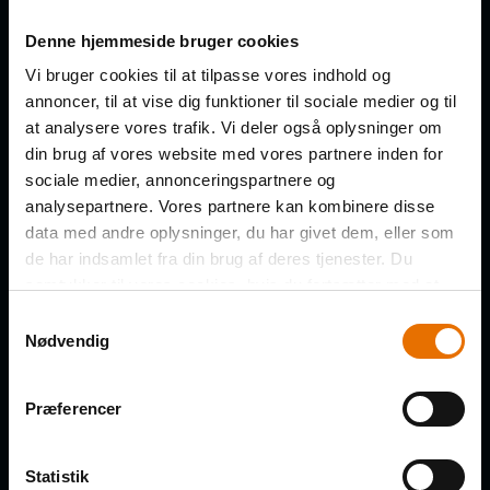
Denne hjemmeside bruger cookies
Få de nye afsnit direkte i din
Vi bruger cookies til at tilpasse vores indhold og
indbakke
annoncer, til at vise dig funktioner til sociale medier og til
at analysere vores trafik. Vi deler også oplysninger om
din brug af vores website med vores partnere inden for
FORNAVN
sociale medier, annonceringspartnere og
analysepartnere. Vores partnere kan kombinere disse
data med andre oplysninger, du har givet dem, eller som
de har indsamlet fra din brug af deres tjenester. Du
EFTERNAVN
samtykker til vores cookies, hvis du fortsætter med at
anvende vores hjemmeside.
Samtykkevalg
Nødvendig
VIRKSOMHED
Præferencer
Statistik