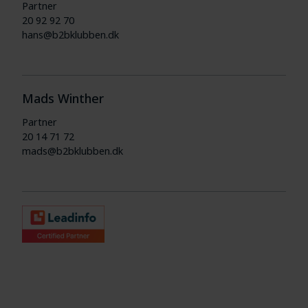
Partner
20 92 92 70
hans@b2bklubben.dk
Mads Winther
Partner
20 14 71 72
mads@b2bklubben.dk