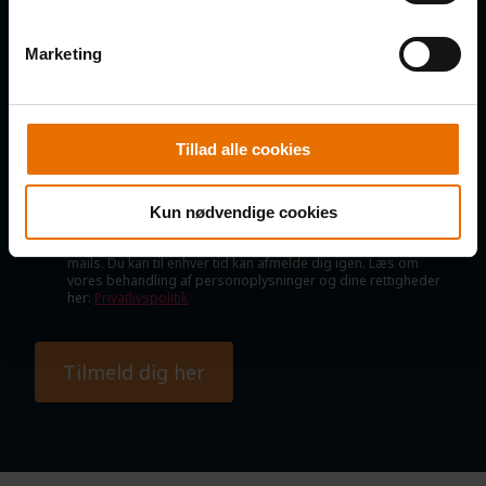
E-MAIL
Marketing
Tillad alle cookies
SAMTYKKE
Jeg samtykker til, at B2B Klubben må kontakte mig via e-mail,
SMS og telefoniske opkald med nyheder, tilbud, information
Kun nødvendige cookies
om nye produkter og services, invitationer til arrangementer
mv., samt indsamling af oplysninger om interaktion med e-
mails. Du kan til enhver tid kan afmelde dig igen. Læs om
vores behandling af personoplysninger og dine rettigheder
her:
Privatlivspolitik
Tilmeld dig her