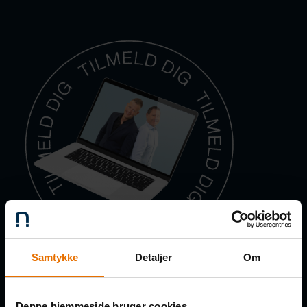
Samtykke
Detaljer
Om
Få de nye afsnit direkte i din
Denne hjemmeside bruger cookies