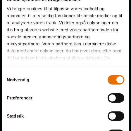
indbakke
Vi bruger cookies til at tilpasse vores indhold og
annoncer, til at vise dig funktioner til sociale medier og til
FORNAVN
at analysere vores trafik. Vi deler også oplysninger om
din brug af vores website med vores partnere inden for
sociale medier, annonceringspartnere og
analysepartnere. Vores partnere kan kombinere disse
data med andre oplysninger, du har givet dem, eller som
EFTERNAVN
de har indsamlet fra din brug af deres tjenester. Du
samtykker til vores cookies, hvis du fortsætter med at
anvende vores hjemmeside.
Samtykkevalg
Nødvendig
VIRKSOMHED
Præferencer
Statistik
E-MAIL