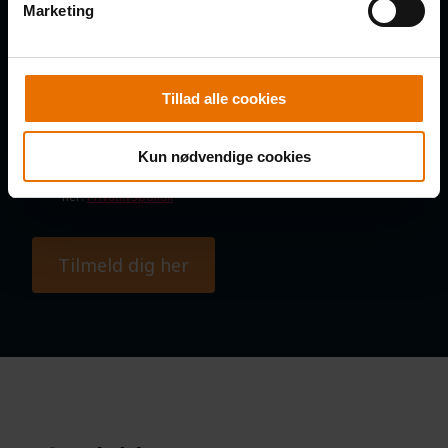
Marketing
SAMTYKKE
Tillad alle cookies
Jeg samtykker til, at B2B Klubben må kontakte mig via e-mail,
SMS og telefoniske opkald med nyheder, tilbud, information
om nye produkter og services, invitationer til arrangementer
mv., samt indsamling af oplysninger om interaktion med e-
Kun nødvendige cookies
mails. Du kan til enhver tid kan afmelde dig igen. Læs om
vores behandling af personoplysninger og dine rettigheder
her:
Privatlivspolitik
Tilmeld dig her