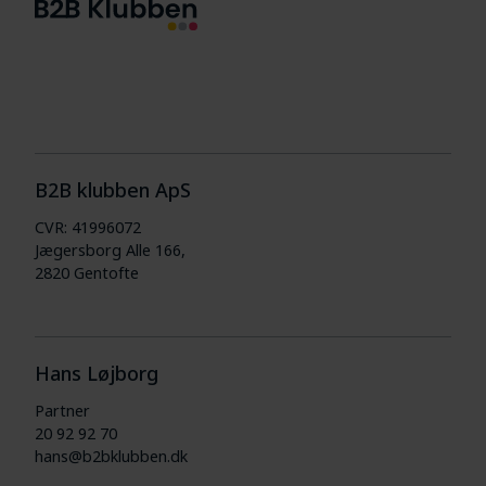
B2B klubben ApS
CVR: 41996072
Jægersborg Alle 166,
2820 Gentofte
Hans Løjborg
Partner
20 92 92 70
hans@b2bklubben.dk