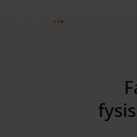
F
fysi