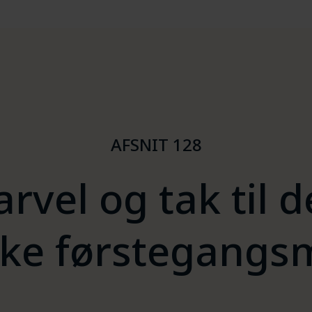
AFSNIT 128
arvel og tak til d
ske førstegang