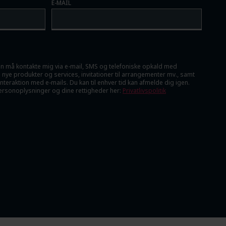
E-MAIL
ben må kontakte mig via e-mail, SMS og telefoniske opkald med
 nye produkter og services, invitationer til arrangementer mv., samt
teraktion med e-mails. Du kan til enhver tid kan afmelde dig igen.
rsonoplysninger og dine rettigheder her:
Privatlivspolitik