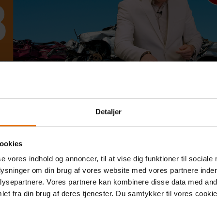
Detaljer
ookies
se vores indhold og annoncer, til at vise dig funktioner til sociale
plysninger om din brug af vores website med vores partnere inden
ysepartnere. Vores partnere kan kombinere disse data med andr
Tilbage til oversigten
et fra din brug af deres tjenester. Du samtykker til vores cookie