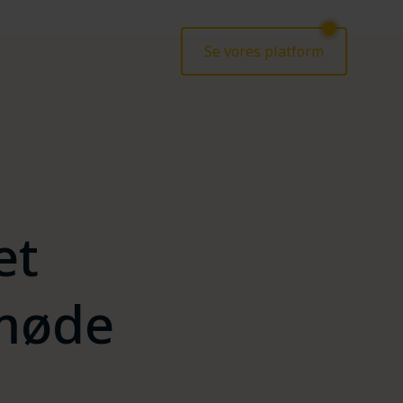
Se vores platform
et
smøde