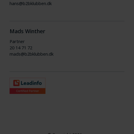
hans@b2bklubben.dk
Mads Winther
Partner
20 14 71 72
mads@b2bklubben.dk